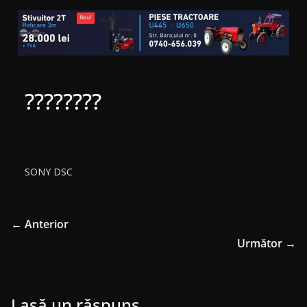
????????
SONY DSC
← Anterior
Următor →
Lasă un răspuns