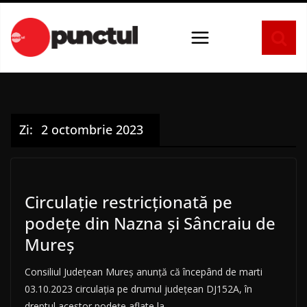
Sari
la
conținut
Zi:
2 octombrie 2023
Circulație restricționată pe
podețe din Nazna și Sâncraiu de
Mureș
Consiliul Județean Mureș anunță că începând de marti
03.10.2023 circulația pe drumul județean DJ152A, în
dreptul acestor podețe aflate la