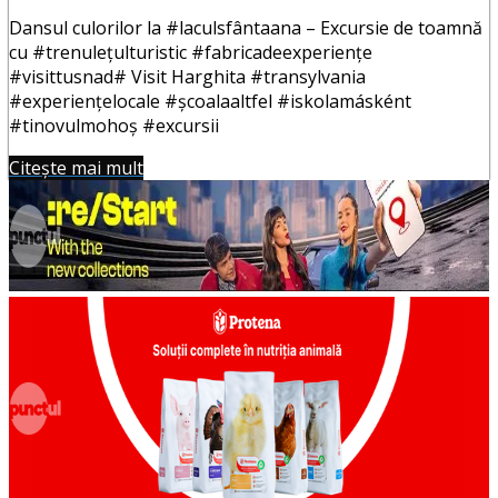
Dansul culorilor la #laculsfântaana – Excursie de toamnă
cu #trenulețulturistic #fabricadeexperiențe
#visittusnad# Visit Harghita #transylvania
#experiențelocale #școalaaltfel #iskolamásként
#tinovulmohoș #excursii
Citește mai mult