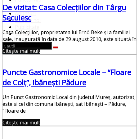
De vizitat: Casa Colecțiilor din Târgu
Punctul Negru
Anunturi
Secuiesc
Despre noi
Publicitate
Casa Colecțiilor, proprietatea lui Ernő Beke și a familiei
Contact
sale, inaugurată în data de 29 august 2010, este situată în
Citește mai mult
Puncte Gastronomice Locale – “Floare
de Colț”, Ibănești Pădure
Un Punct Gastronomic Local din județul Mureș, autorizat,
este si cel din comuna Ibănești, sat Ibănești – Pădure,
“Floare de
Citește mai mult