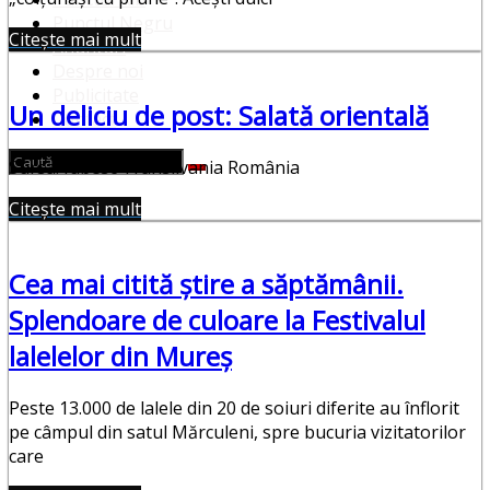
Punctul Negru
Citește mai mult
Anunturi
Despre noi
Publicitate
Un deliciu de post: Salată orientală
Contact
Sursa: Iubesc Transilvania România
Citește mai mult
Cea mai citită știre a săptămânii.
Splendoare de culoare la Festivalul
lalelelor din Mureş
Peste 13.000 de lalele din 20 de soiuri diferite au înflorit
pe câmpul din satul Mărculeni, spre bucuria vizitatorilor
care