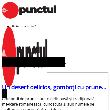
Sari
la
conținut
Prima pagină
Punctul Alb
Punctul Negru
Anunturi
Despre noi
Publicitate
Contact
Zi:
20 aprilie 2024
Un desert delicios, gomboți cu prune…
Gombotii de prune sunt o delicioasă și tradițională
mâncare românească, cunoscută și sub numele de
Prima pagină
„colțunași cu prune”. Acești dulci
Punctul Alb