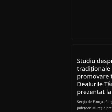
Studiu despr
tradiţionale
promovare tu
Dealurile Tâ
prezentat la
Secţia de Etnografie 
Judeţean Mureş a prez