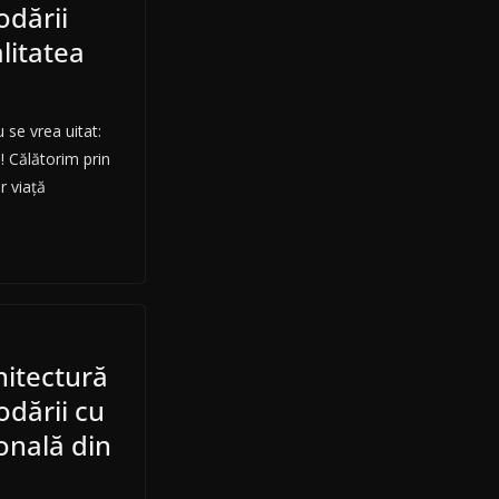
odării
alitatea
 se vrea uitat:
ă! Călătorim prin
r viață
hitectură
odării cu
ională din