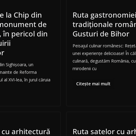
e la Chip din
Ruta gastronomie
, monument de
tradiționale român
 în pericol din
Gusturi de Bihor
irii
Peisajul culinar românesc: Rețet
or
unei experiențe delicioase! În că
culinară, degustăm România, cu 
din Sighişoara, un
mirodenii cu
înainte de Reforma
 al XVI-lea, în jurul căruia
Citește mai mult
 cu arhitectură
Ruta satelor cu ar