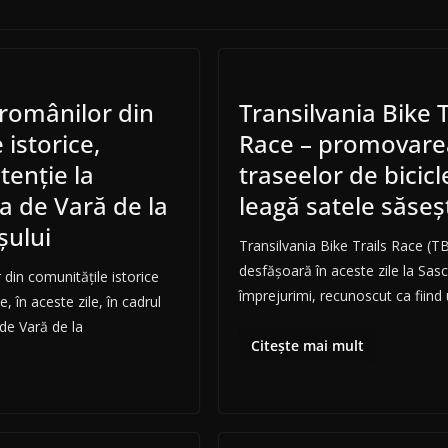
românilor din
Transilvania Bike T
 istorice,
Race – promovare
tenţie la
traseelor de bicicl
a de Vară de la
leagă satele săseş
şului
Transilvania Bike Trails Race (T
desfăşoară în aceste zile la Sasc
din comunităţile istorice
împrejurimi, recunoscut ca fiind
, în aceste zile, în cadrul
i de Vară de la
Citește mai mult