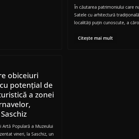
În căutarea patrimoniului care nu
Satele cu arhitectură tradițional
localități puțin cunoscute, a căro
Citește mai mult
e obiceiuri
 cu potenţial de
ristică a zonei
rnavelor,
 Saschiz
şi Artă Populară a Muzeului
entat vineri, la Saschiz, un