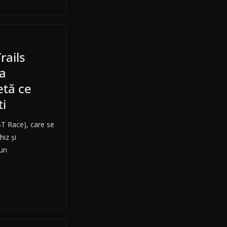
rails
a
etă ce
ti
BT Race), care se
hiz şi
 un