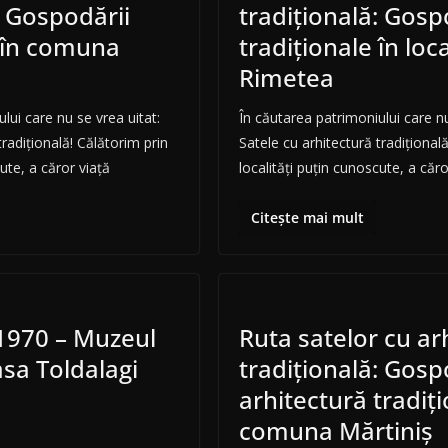
: Gospodării
tradițională: Gosp
e în comuna
tradiționale în loc
Rimetea
lui care nu se vrea uitat:
În căutarea patrimoniului care nu
tradițională! Călătorim prin
Satele cu arhitectură tradițional
cute, a căror viață
localități puțin cunoscute, a căro
Citește mai mult
1970 – Muzeul
Ruta satelor cu ar
sa Toldalagi
tradițională: Gosp
arhitectură tradiț
comuna Mărtiniș