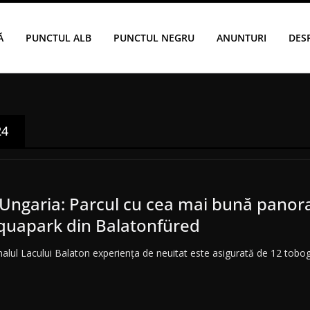
Ă
PUNCTUL ALB
PUNCTUL NEGRU
ANUNTURI
DES
24
n Ungaria: Parcul cu cea mai bună pano
uapark din Balatonfüred
malul Lacului Balaton experiența de neuitat este asigurată de 12 tob