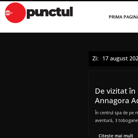
Sari
la
PRIMA PAGIN
conținut
Zi:
17 august 20
De vizitat î
Annagora Aq
În centrul spa de pe 
aventură, 3 tobogane
Citește mai mult