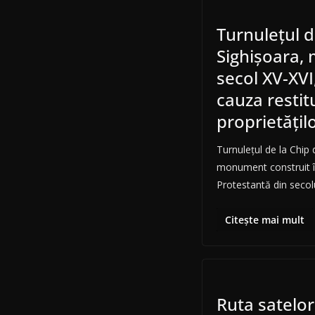
Turnuleţul d
Sighişoara
secol XV-XVI,
cauza restitu
proprietăţil
Turnuleţul de la Chip 
monument construit 
Protestantă din secolul
Citește mai mult
Ruta satelor