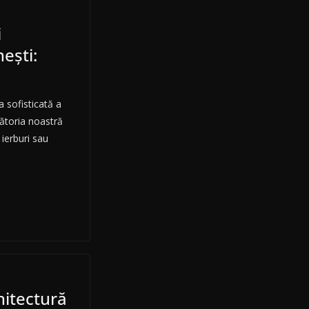
i
ești:
a sofisticată a
lătoria noastră
ierburi sau
hitectură