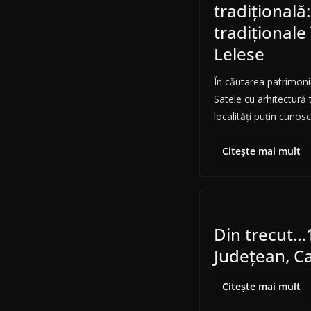
tradițională
tradițional
Lelese
În căutarea patrimoniu
Satele cu arhitectură 
localități puțin cunos
Citește mai mult
Din trecut…
Judeţean, Ca
Citește mai mult