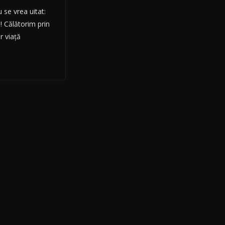
 se vrea uitat:
ă! Călătorim prin
r viață