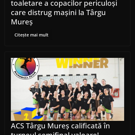
toaletare a copacilor periculoși
care distrug mașini la Târgu
Mureș
Citește mai mult
ACS Târgu Mureș calificată în
turneul semifinal valoare!