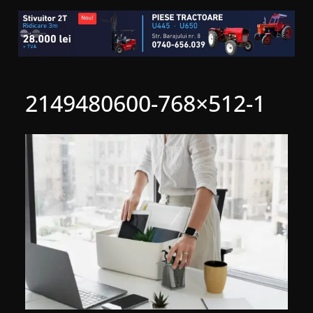
2149480600-768×512-1