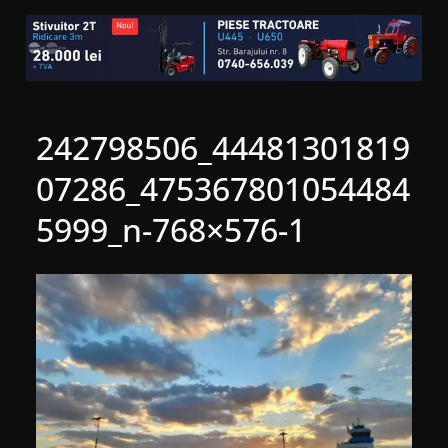
242798506_44481301819
07286_475367801054484
5999_n-768×576-1