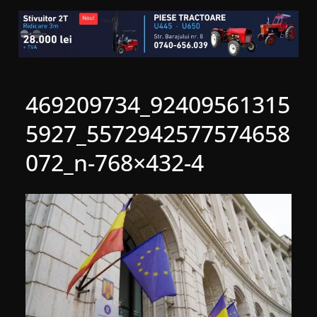
469209734_92409561315
5927_5572942577574658
072_n-768×432-4