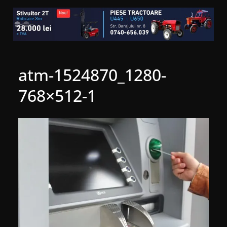
atm-1524870_1280-
768×512-1