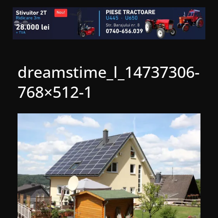
dreamstime_l_14737306-
768×512-1