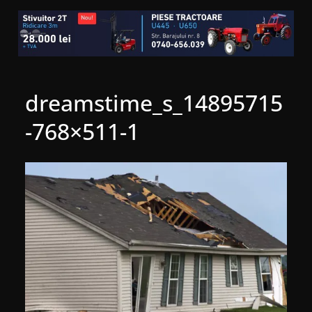
dreamstime_s_14895715
-768×511-1