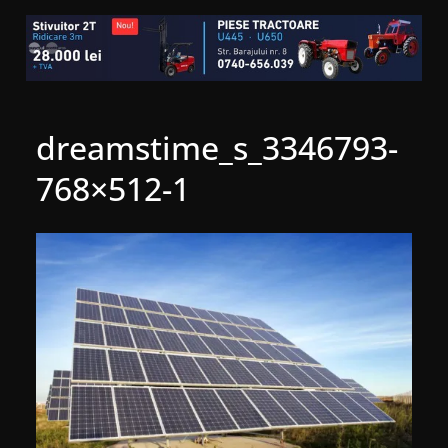
dreamstime_s_3346793-
768×512-1