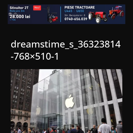
dreamstime_s_36323814
-768×510-1