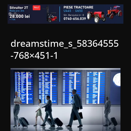
dreamstime_s_58364555
-768×451-1