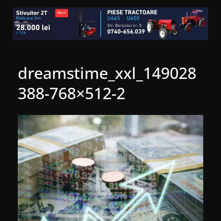
dreamstime_xxl_149028
388-768×512-2