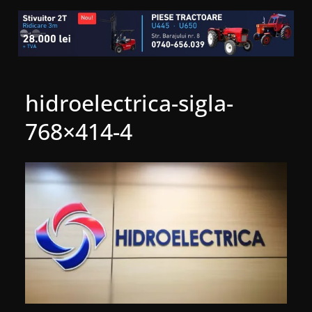
hidroelectrica-sigla-
768×414-4