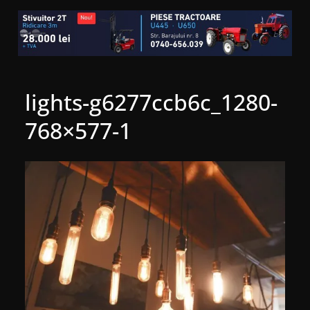
lights-g6277ccb6c_1280-
768×577-1