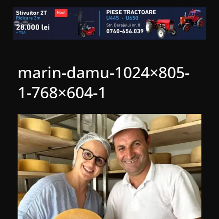
marin-damu-1024×805-
1-768×604-1