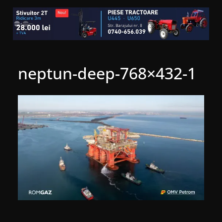
neptun-deep-768×432-1