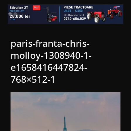
paris-franta-chris-
molloy-1308940-1-
e1658416447824-
768×512-1