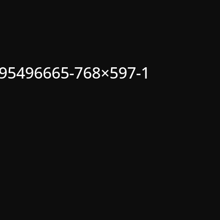
395496665-768×597-1