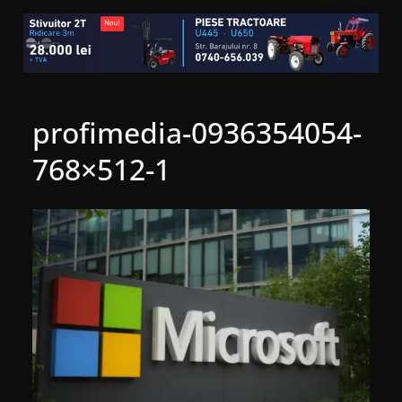
profimedia-0936354054-
768×512-1