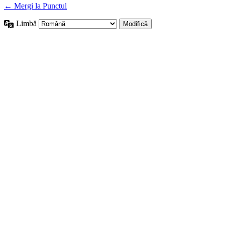
← Mergi la Punctul
Limbă