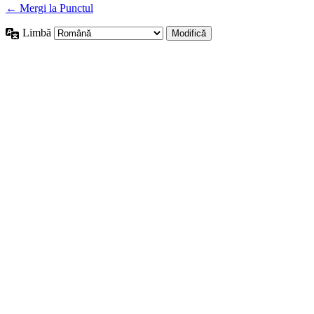
← Mergi la Punctul
Limbă