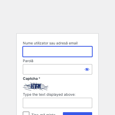
Autentificare
Nume utilizator sau adresă email
Parolă
Captcha
*
Type the text displayed above:
Ține-mă minte