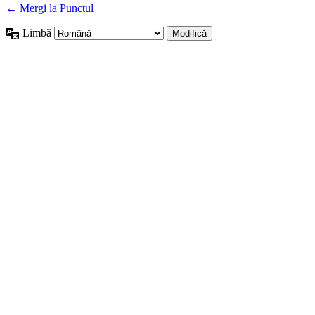
← Mergi la Punctul
Limbă