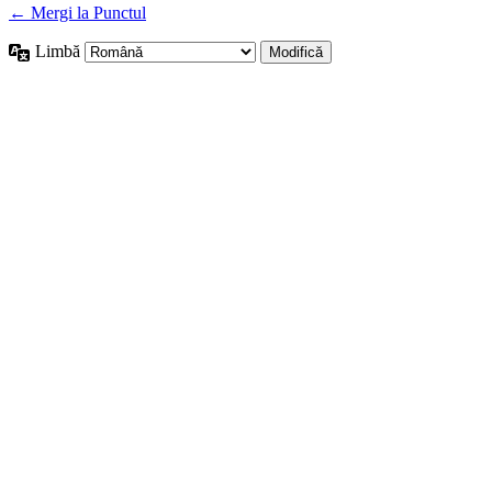
← Mergi la Punctul
Limbă