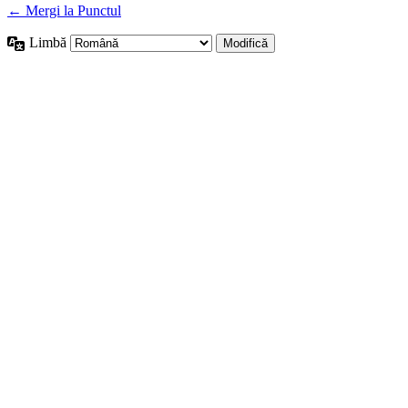
← Mergi la Punctul
Limbă