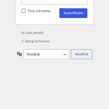
Ține-mă minte
Ai uitat parola?
← Mergi la Punctul
Limbă