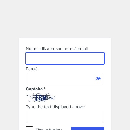
Autentificare
Nume utilizator sau adresă email
Parolă
Captcha
*
Type the text displayed above:
Ține-mă minte