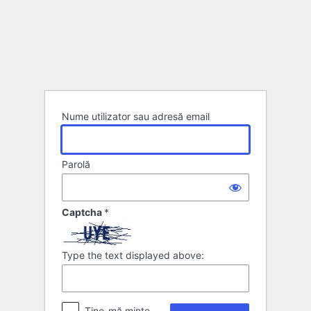
Autentificare
Nume utilizator sau adresă email
Parolă
Captcha
*
Type the text displayed above:
Ține-mă minte