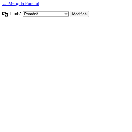
← Mergi la Punctul
Limbă