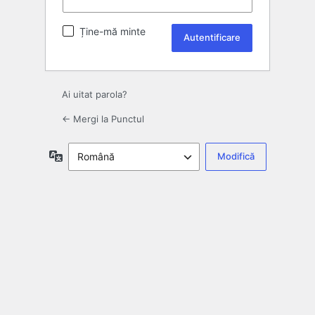
Ține-mă minte
Ai uitat parola?
← Mergi la Punctul
Limbă