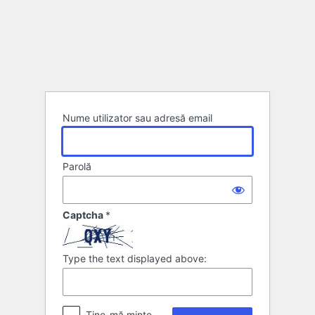
Autentificare
Nume utilizator sau adresă email
Parolă
Captcha
*
Type the text displayed above:
Ține-mă minte