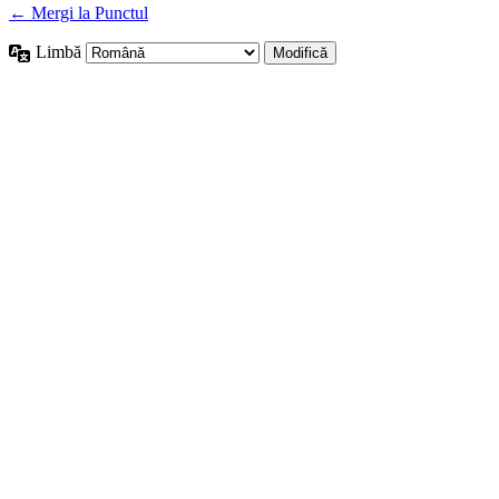
← Mergi la Punctul
Limbă