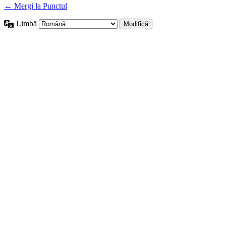
← Mergi la Punctul
Limbă