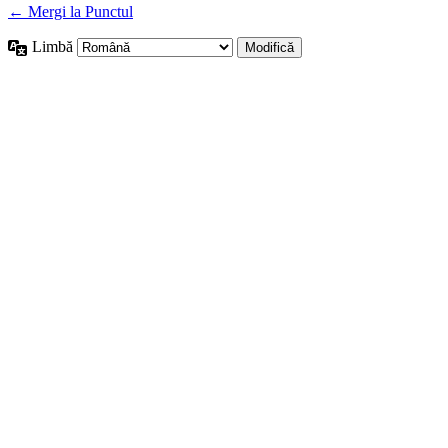
← Mergi la Punctul
Limbă