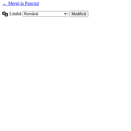
← Mergi la Punctul
Limbă