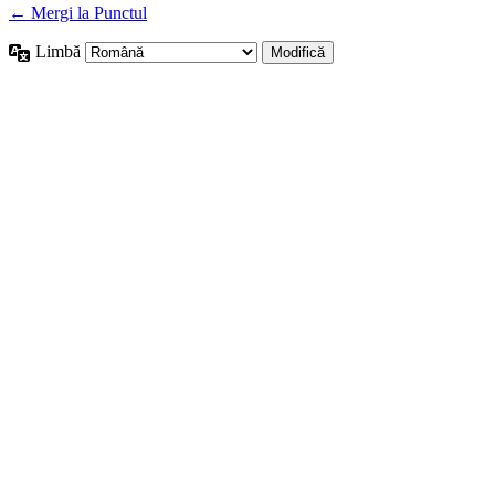
← Mergi la Punctul
Limbă