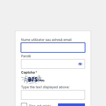
Autentificare
Nume utilizator sau adresă email
Parolă
Captcha
*
Type the text displayed above:
Ține-mă minte