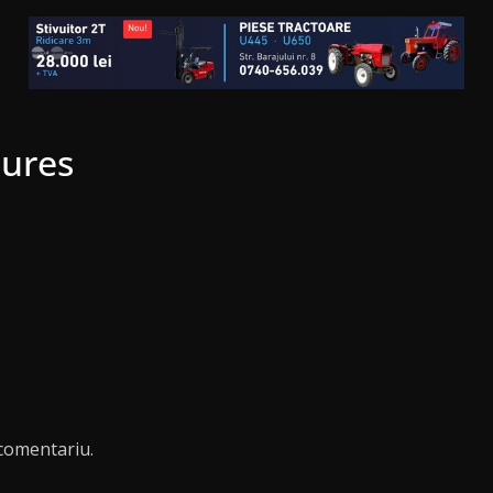
Mures
comentariu.