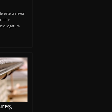
le este un izvor
rtidele
nicio legătură
ureş,