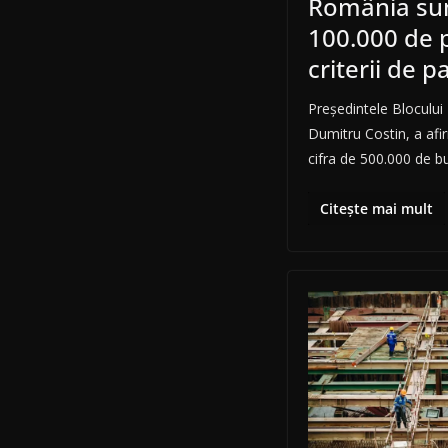
România s
100.000 de p
criterii de p
Preşedintele Blocului 
Dumitru Costin, a afir
cifra de 500.000 de b
Citește mai mult