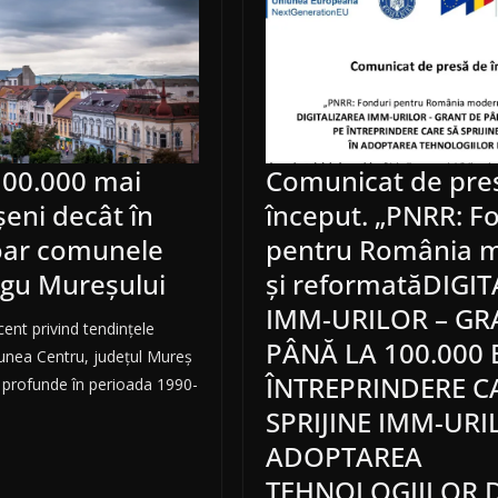
00.000 mai
Comunicat de pre
eni decât în
început. „PNRR: F
doar comunele
pentru România 
rgu Mureșului
și reformatăDIGI
IMM-URILOR – GR
cent privind tendințele
PÂNĂ LA 100.000
unea Centru, județul Mureș
ÎNTREPRINDERE C
i profunde în perioada 1990-
SPRIJINE IMM-URI
ADOPTAREA
TEHNOLOGIILOR D