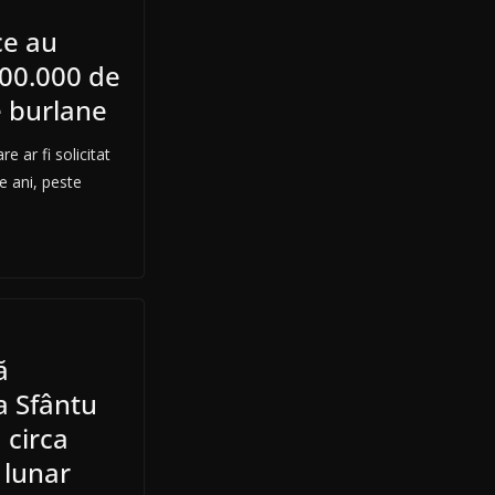
ce au
100.000 de
e burlane
e ar fi solicitat
de ani, peste
ă
a Sfântu
 circa
 lunar