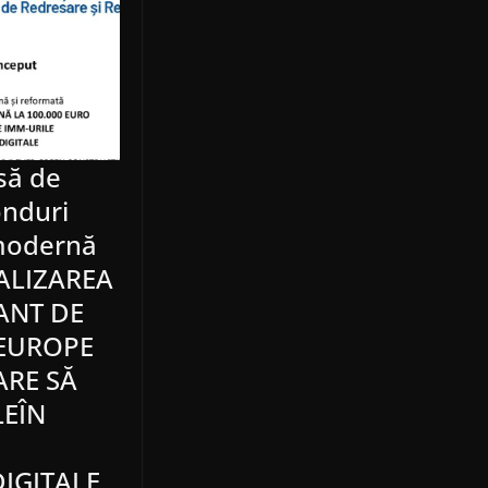
să de
onduri
modernă
TALIZAREA
ANT DE
 EUROPE
ARE SĂ
LEÎN
IGITALE