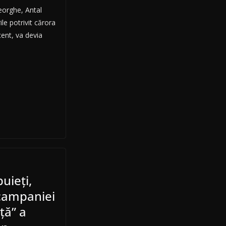
eorghe, Antal
ile potrivit cărora
ent, va devia
uieţi,
 campaniei
ţă” a