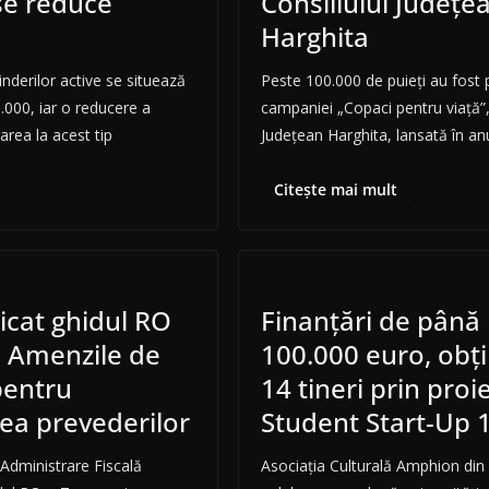
se reduce
Consiliului Judeţe
Harghita
nderilor active se situează
Peste 100.000 de puieţi au fost p
0.000, iar o reducere a
campaniei „Copaci pentru viaţă”, 
area la acest tip
Judeţean Harghita, lansată în an
Citește mai mult
icat ghidul RO
Finanţări de până 
. Amenzile de
100.000 euro, obţ
pentru
14 tineri prin proi
ea prevederilor
Student Start-Up 1
Administrare Fiscală
Asociaţia Culturală Amphion din