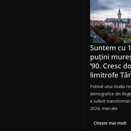
Suntem cu 1
puțini mureș
’90. Cresc 
limitrofe Tâ
Potrivit unui studiu re
demografice din Regi
a suferit transformăr
2024, marcate
Citește mai mult