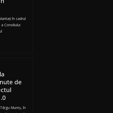
an
lantaţi în cadrul
a Consiliului
ul
la
inute de
ectul
.0
 Târgu Mureş, în