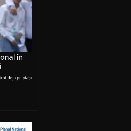
onal în
i
simt deja pe piaţa