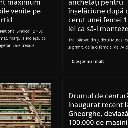
unt maximum
anchetaţi pentru
ile venite pe
înşelăciune după 
artid
cerut unei femei 
lei ca să-i montez
Naţional Sindical (BNS),
mat, marţi, la Ploieşti, că
Trei bărbați din județul Mureș, car
ugetari care trebuie
și primit, de la o femeie, de 74 
Citește mai mult
Drumul de centur
inaugurat recent l
Gheorghe, deviază
100.000 de maşini