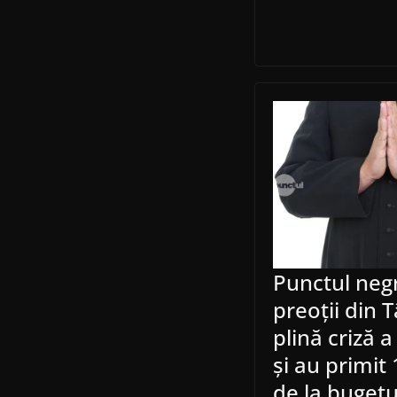
Punctul neg
preoții din 
plină criză a
și au primit
de la bugetu