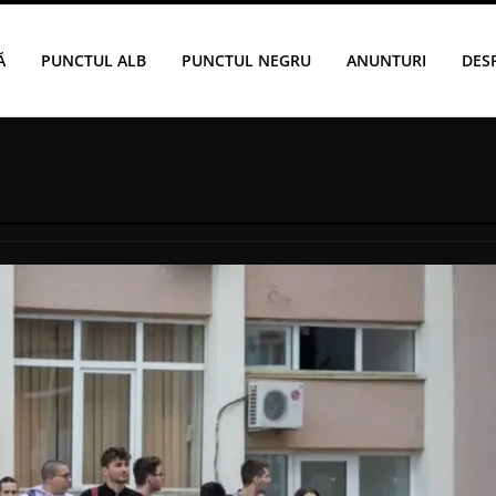
Ă
PUNCTUL ALB
PUNCTUL NEGRU
ANUNTURI
DES