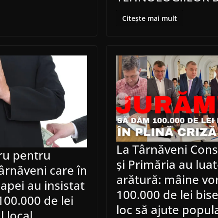
Citește mai mult
La Târnăveni Consi
ru pentru
și Primăria au luat
Târnăveni care în
arătură: mâine vor
 apei au insistat
100.000 de lei biser
 100.000 de lei
loc să ajute popula
l local