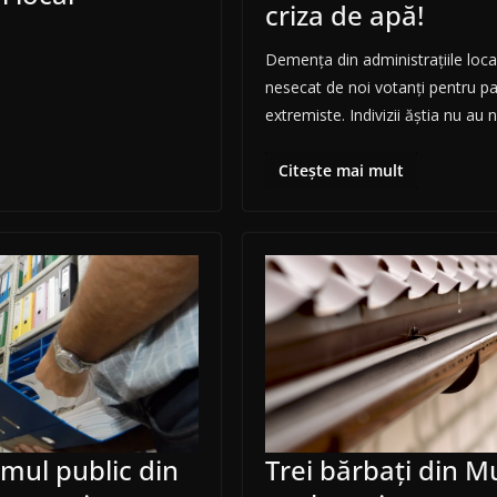
criza de apă!
Demența din administrațiile loca
nesecat de noi votanți pentru pa
extremiste. Indivizii ăștia nu au 
Citește mai mult
emul public din
Trei bărbaţi din M