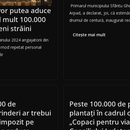
Primarul municipiului Sfântu Gh
 vor putea aduce
Arpad, a declarat, joi, că estimăr
l mult 100.000
drumul de centură, inaugurat rec
eni străini
Citește mai mult
 anului 2024 angajatorii din
 mod repetat personal
ăr
00 de
Peste 100.000 de p
inderi ar trebui
plantaţi în cadrul
 impozit pe
„Copaci pentru via