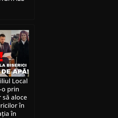
liul Local
-o prin
 să aloce
icilor în
ția în