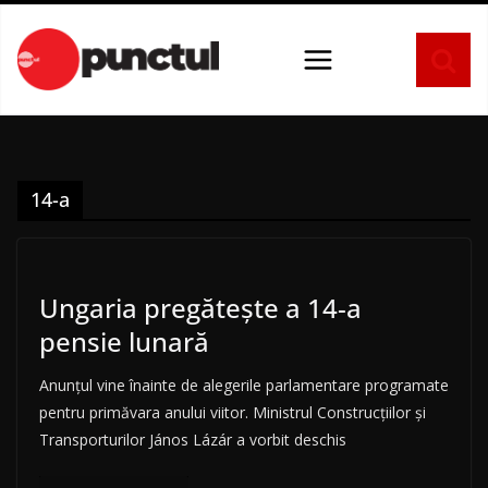
Sari
la
conținut
14-a
Ungaria pregătește a 14-a
pensie lunară
Anunțul vine înainte de alegerile parlamentare programate
pentru primăvara anului viitor. Ministrul Construcțiilor și
Transporturilor János Lázár a vorbit deschis