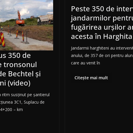
Peste 350 de inter
jandarmilor pentr
fugărirea urşilor a
acesta în Harghita
Jandarmii harghiteni au intervenit
us 350 de
anului, de 357 de ori pentru alu
e tronsonul
care au venit în
e Bechtel și
Citește mai mult
ni (video)
n ritm susținut pe șantierul
cțiunea 3C1, Suplacu de
m 4+200 – km