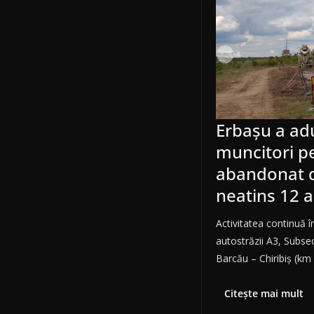
Erbașu a ad
muncitori p
abandonat d
neatins 12 a
Activitatea continuă î
autostrăzii A3, Subse
Barcău – Chiribiș (k
Citește mai mult