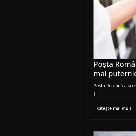
Poșta Român
mai puterni
Poșta Română a scos la
și
Citește mai mult