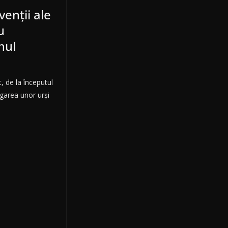
venţii ale
u
nul
, de la începutul
ngarea unor urşi