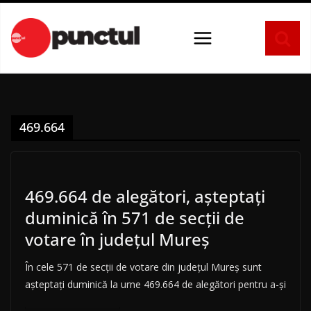
Sari
la
conținut
469.664
469.664 de alegători, aşteptaţi
duminică în 571 de secţii de
votare în județul Mureș
În cele 571 de secţii de votare din judeţul Mureş sunt
aşteptaţi duminică la urne 469.664 de alegători pentru a-şi