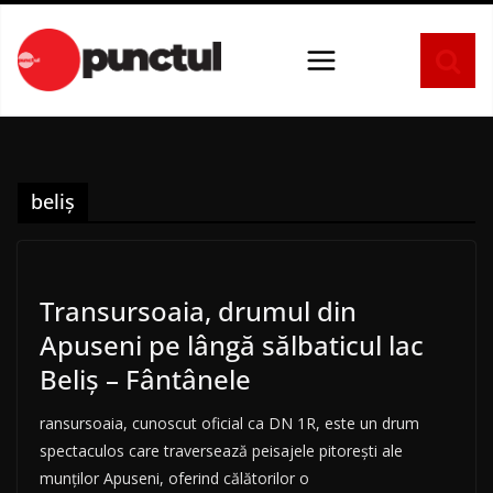
Sari
la
conținut
beliș
Transursoaia, drumul din
Apuseni pe lângă sălbaticul lac
Beliș – Fântânele
ransursoaia, cunoscut oficial ca DN 1R, este un drum
spectaculos care traversează peisajele pitorești ale
munților Apuseni, oferind călătorilor o