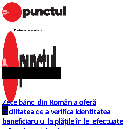
Sari
la
conținut
Prima pagină
Punctul Alb
Punctul Negru
Anunturi
Despre noi
Publicitate
Contact
beneficiarului
Zece bănci din România oferă
facilitatea de a verifica identitatea
beneficiarului la plățile în lei efectuate
Prima pagină
Punctul Alb