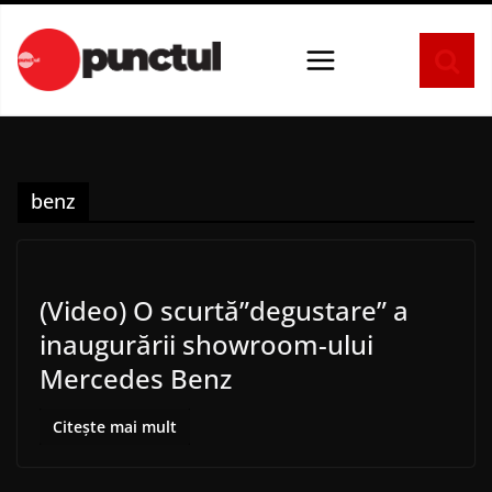
Sari
la
conținut
benz
(Video) O scurtă”degustare” a
inaugurării showroom-ului
Mercedes Benz
Citește mai mult