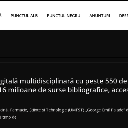
Ă
PUNCTUL ALB
PUNCTUL NEGRU
ANUNTURI
DES
gitală multidisciplinară cu peste 550 de 
 16 milioane de surse bibliografice, acces
icină, Farmacie, Ştiinţe şi Tehnologie (UMFST) „George Emil Palade” 
că timp de