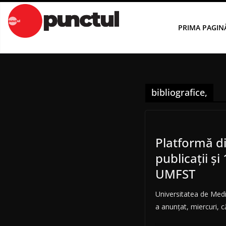
Sari
la
PRIMA PAGIN
conținut
bibliografice,
Platformă di
publicaţii şi
UMFST
Universitatea de Med
a anunţat, miercuri, 